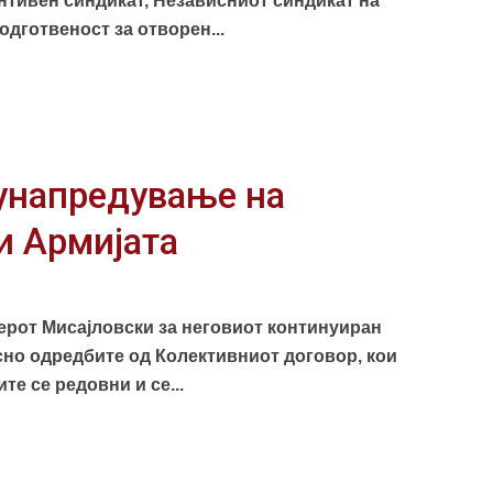
ентивен синдикат, Независниот синдикат на
одготвеност за отворен...
унапредување на
и Армијата
ерот Мисајловски за неговиот континуиран
сно одредбите од Колективниот договор, кои
е се редовни и се...