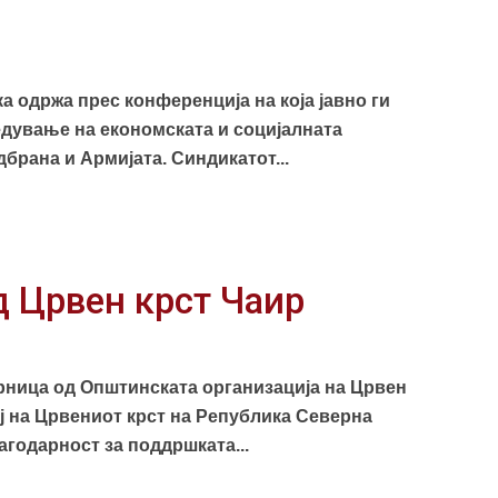
 одржа прес конференција на која јавно ги
дување на економската и социјалната
брана и Армијата. Синдикатот...
 Црвен крст Чаир
рница од Општинската организација на Црвен
ј на Црвениот крст на Република Северна
агодарност за поддршката...