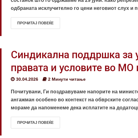
состанок што го одржавме на 29 јуни. Како репрез
одбраната исклучително го цени неговиот слух и п
ПРОЧИТАЈ ПОВЕЌЕ
Синдикална поддршка за 
правата и условите во МО 
30.04.2026
2 Минути читање
Почитувани, Ги поздравуваме напорите на минист
ангажман особено во контекст на обврските согла
мораме да напоменеме дека исплатите на додатоцит
ПРОЧИТАЈ ПОВЕЌЕ