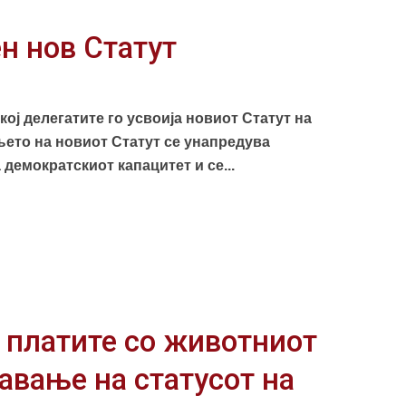
н нов Статут
ој делегатите го усвоија новиот Статут на
ето на новиот Статут се унапредува
демократскиот капацитет и се...
 платите со животниот
авање на статусот на