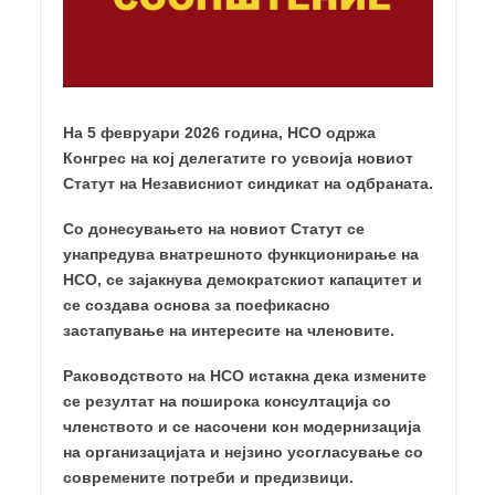
На 5 февруари 2026 година, НСО одржа
Конгрес на кој делегатите го усвоија новиот
Статут на Независниот синдикат на одбраната.
Со донесувањето на новиот Статут се
унапредува внатрешното функционирање на
НСО, се зајакнува демократскиот капацитет и
се создава основа за поефикасно
застапување на интересите на членовите.
Раководството на НСО истакна дека измените
се резултат на поширока консултација со
членството и се насочени кон модернизација
на организацијата и нејзино усогласување со
современите потреби и предизвици.