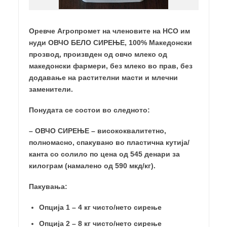
Оревче Агропромет на членовите на НСО им
нуди ОВЧО БЕЛО СИРЕЊЕ, 100% Македонски
прозвод, произвден од овчо млеко од
македонски фармери, без млеко во прав, без
додавање на растителни масти и млечни
заменители.
Понудата се состои во следното:
– ОВЧО СИРЕЊЕ – висококвалитетно,
полномасно, спакуванo во пластична кутија/
канта со солило по цена од 545 денари за
килограм (намалено од 590 мкд/кг).
Пакувања:
Опција 1 – 4 кг чисто/нето сирење
Опција 2 – 8 кг чисто/нето сирење