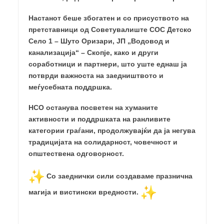
Настанот беше збогатен и со присуството на
претставници од Советувалиште СОС Детско
Село 1 – Шуто Оризари, ЈП „Водовод и
канализација“ – Скопје, како и други
соработници и партнери, што уште еднаш ја
потврди важноста на заедништвото и
меѓусебната поддршка.
НСО останува посветен на хуманите
активности и поддршката на ранливите
категории граѓани, продолжувајќи да ја негува
традицијата на солидарност, човечност и
општествена одговорност.
Со заеднички сили создаваме празнична
магија и вистински вредности.