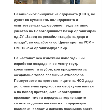
Независниот синдикат на одбраната (НСО), во
духот на хуманоста, солидарноста и
општествената одговорност, зеде активно
учество на Новогодишниот базар организиран
од ЈУ „Завод за рехабилитација на деца и
млади“, во соработка со Црвен крст на РСМ –
Општинска организација Чаир.
На настанот беа изложени новогодишни
изработки создадени со многу труд,
креативност и љубов, кои придонесоа за
создавање топла празнична атмосфера.
Присуството на претставниците на НСО даде
дополнителна вредност на овој хуман настан,
а по повод претстојните новогодишни
празници, тие ги израдуваа корисниците
со
новогодишни пакетчиња
, подарувајќи
насмевки, радост и искрена празнична среќа.